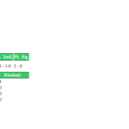
. Ind.
Pt. Sq.
0 - 1.0
2 - 0
Risultati
1
0
0
0