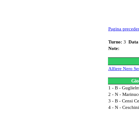
Pagina precede
Turno:
3
Data
Note:
Alfiere Nero Se
Gio
1 - B - Gugliel
2 - N - Marinuc
3 - B - Censi C
4 - N - Ceschin