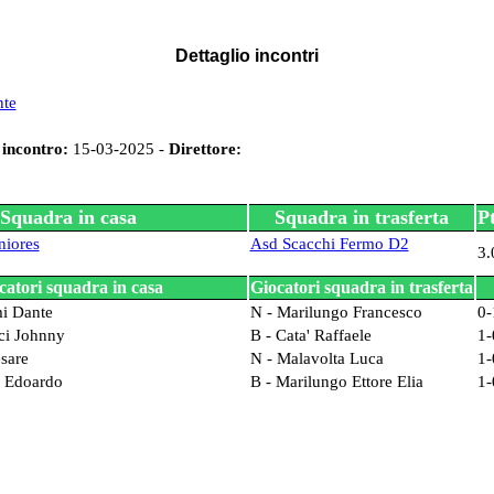
Dettaglio incontri
nte
 incontro:
15-03-2025 -
Direttore:
Squadra in casa
Squadra in trasferta
Pt
niores
Asd Scacchi Fermo D2
3.
catori squadra in casa
Giocatori squadra in trasferta
mi Dante
N - Marilungo Francesco
0-
ci Johnny
B - Cata' Raffaele
1-
esare
N - Malavolta Luca
1-
i Edoardo
B - Marilungo Ettore Elia
1-