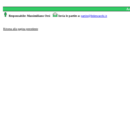
Ar
Responsabile: Massimiliano Orsi
Invia le partite a:
partite@federscacchi.it
Ritorna alla pagina precedente