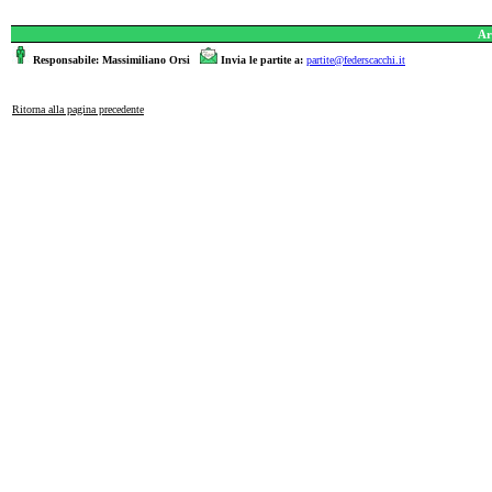
Ar
Responsabile: Massimiliano Orsi
Invia le partite a:
partite@federscacchi.it
Ritorna alla pagina precedente