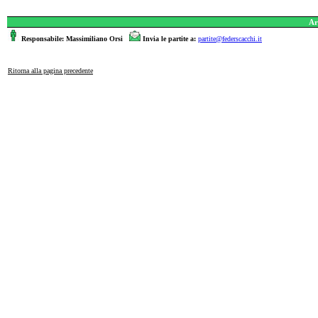
Ar
Responsabile: Massimiliano Orsi
Invia le partite a:
partite@federscacchi.it
Ritorna alla pagina precedente