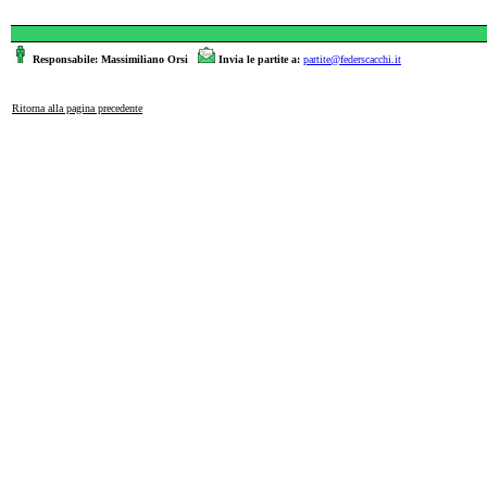
Responsabile: Massimiliano Orsi
Invia le partite a:
partite@federscacchi.it
Ritorna alla pagina precedente