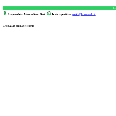
Ar
Responsabile: Massimiliano Orsi
Invia le partite a:
partite@federscacchi.it
Ritorna alla pagina precedente