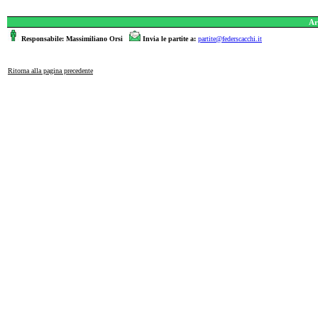
Ar
Responsabile: Massimiliano Orsi
Invia le partite a:
partite@federscacchi.it
Ritorna alla pagina precedente