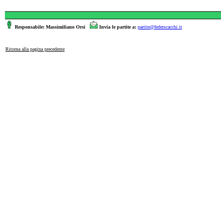
Responsabile: Massimiliano Orsi
Invia le partite a:
partite@federscacchi.it
Ritorna alla pagina precedente