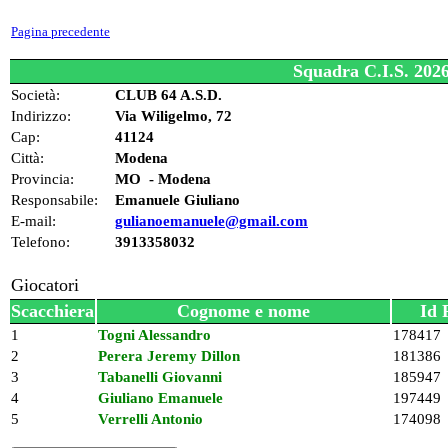
Pagina precedente
Squadra C.I.S. 202
Società:
CLUB 64 A.S.D.
Indirizzo:
Via Wiligelmo, 72
Cap:
41124
Città:
Modena
Provincia:
MO - Modena
Responsabile:
Emanuele Giuliano
E-mail:
gulianoemanuele@gmail.com
Telefono:
3913358032
Giocatori
Scacchiera
Cognome e nome
Id 
1
Togni Alessandro
178417
2
Perera Jeremy Dillon
181386
3
Tabanelli Giovanni
185947
4
Giuliano Emanuele
197449
5
Verrelli Antonio
174098