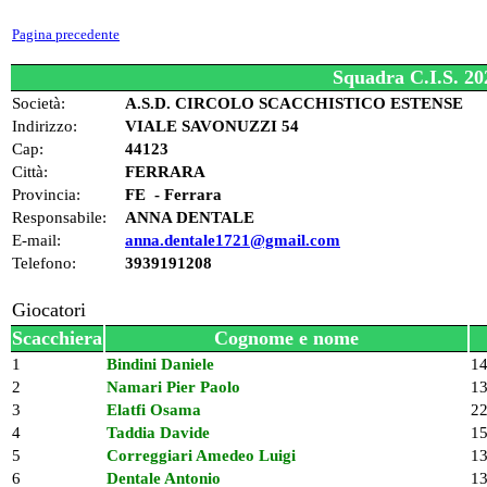
Pagina precedente
Squadra C.I.S. 2
Società:
A.S.D. CIRCOLO SCACCHISTICO ESTENSE
Indirizzo:
VIALE SAVONUZZI 54
Cap:
44123
Città:
FERRARA
Provincia:
FE - Ferrara
Responsabile:
ANNA DENTALE
E-mail:
anna.dentale1721@gmail.com
Telefono:
3939191208
Giocatori
Scacchiera
Cognome e nome
1
Bindini Daniele
1
2
Namari Pier Paolo
1
3
Elatfi Osama
2
4
Taddia Davide
1
5
Correggiari Amedeo Luigi
1
6
Dentale Antonio
1