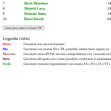
7
Berti Massimo
1
8
Maietti Luca
1
9
Dentale Anna
1
10
Bassi David
6
Legenda colori
Rosso
Giocatore non ancora tesserato.
Blu
Giocatore con tessera TO o TR; potrebbe andare bene oppure no: 
Marrone
Giocatore senza ID FSI; trovata corrispondenza con i tesserati i
Nero
Giocatore del quale non è stato possibile verificarne il tesseramen
Verde
Giocatore tesserato regolarmente con tessera TA o TU o TJ o TT o