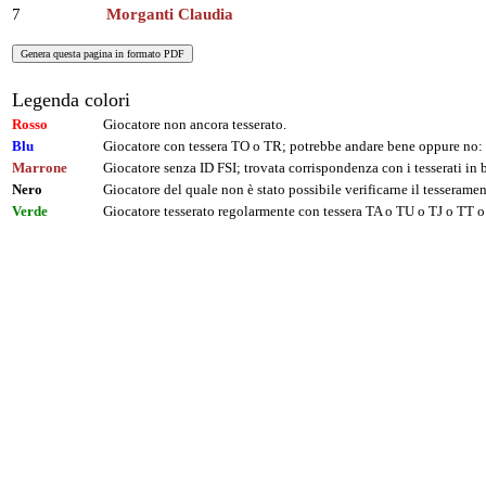
7
Morganti Claudia
Legenda colori
Rosso
Giocatore non ancora tesserato.
Blu
Giocatore con tessera TO o TR; potrebbe andare bene oppure no: 
Marrone
Giocatore senza ID FSI; trovata corrispondenza con i tesserati i
Nero
Giocatore del quale non è stato possibile verificarne il tesseramen
Verde
Giocatore tesserato regolarmente con tessera TA o TU o TJ o TT o