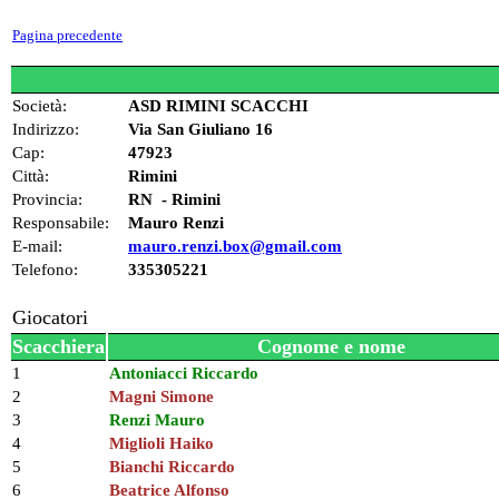
Pagina precedente
Società:
ASD RIMINI SCACCHI
Indirizzo:
Via San Giuliano 16
Cap:
47923
Città:
Rimini
Provincia:
RN - Rimini
Responsabile:
Mauro Renzi
E-mail:
mauro.renzi.box@gmail.com
Telefono:
335305221
Giocatori
Scacchiera
Cognome e nome
1
Antoniacci Riccardo
2
Magni Simone
3
Renzi Mauro
4
Miglioli Haiko
5
Bianchi Riccardo
6
Beatrice Alfonso