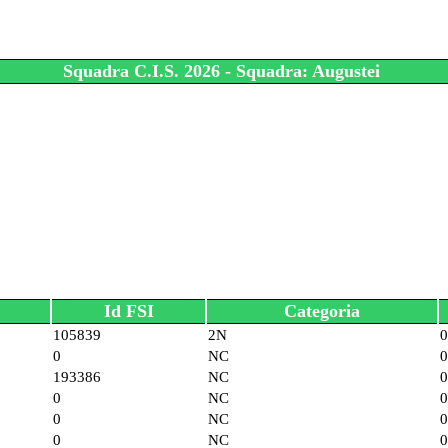
Squadra C.I.S. 2026 - Squadra: Augustei
Id FSI
Categoria
105839
2N
0
0
NC
0
193386
NC
0
0
NC
0
0
NC
0
0
NC
0