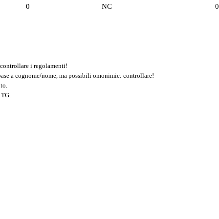
0
NC
0
controllare i regolamenti!
n base a cognome/nome, ma possibili omonimie: controllare!
to.
 TG.