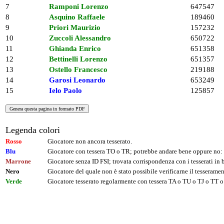
7
Ramponi Lorenzo
647547
8
Asquino Raffaele
189460
9
Priori Maurizio
157232
10
Zuccoli Alessandro
650722
11
Ghianda Enrico
651358
12
Bettinelli Lorenzo
651357
13
Ostello Francesco
219188
14
Garosi Leonardo
653249
15
Ielo Paolo
125857
Legenda colori
Rosso
Giocatore non ancora tesserato.
Blu
Giocatore con tessera TO o TR; potrebbe andare bene oppure no: 
Marrone
Giocatore senza ID FSI; trovata corrispondenza con i tesserati i
Nero
Giocatore del quale non è stato possibile verificarne il tesseramen
Verde
Giocatore tesserato regolarmente con tessera TA o TU o TJ o TT o