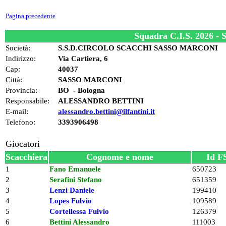
Pagina precedente
Squadra C.I.S. 2026
Società:
S.S.D.CIRCOLO SCACCHI SASSO MARCONI
Indirizzo:
Via Cartiera, 6
Cap:
40037
Città:
SASSO MARCONI
Provincia:
BO - Bologna
Responsabile:
ALESSANDRO BETTINI
E-mail:
alessandro.bettini@ilfantini.it
Telefono:
3393906498
Giocatori
Scacchiera
Cognome e nome
Id F
1
Fano Emanuele
650723
2
Serafini Stefano
651359
3
Lenzi Daniele
199410
4
Lopes Fulvio
109589
5
Cortellessa Fulvio
126379
6
Bettini Alessandro
111003