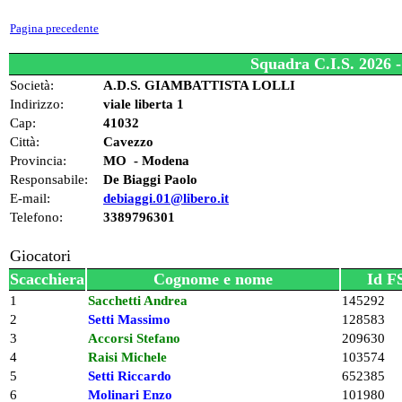
Pagina precedente
Squadra C.I.S. 2026 
Società:
A.D.S. GIAMBATTISTA LOLLI
Indirizzo:
viale liberta 1
Cap:
41032
Città:
Cavezzo
Provincia:
MO - Modena
Responsabile:
De Biaggi Paolo
E-mail:
debiaggi.01@libero.it
Telefono:
3389796301
Giocatori
Scacchiera
Cognome e nome
Id F
1
Sacchetti Andrea
145292
2
Setti Massimo
128583
3
Accorsi Stefano
209630
4
Raisi Michele
103574
5
Setti Riccardo
652385
6
Molinari Enzo
101980