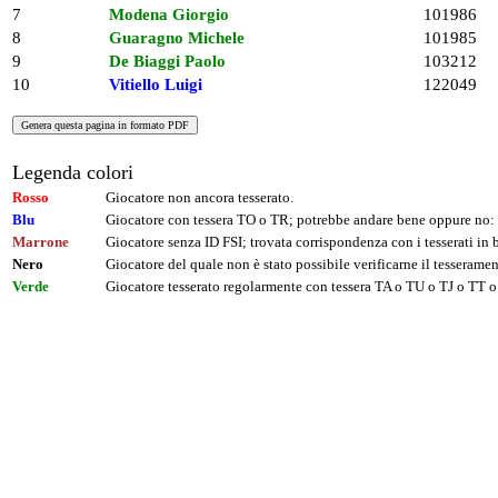
7
Modena Giorgio
101986
8
Guaragno Michele
101985
9
De Biaggi Paolo
103212
10
Vitiello Luigi
122049
Legenda colori
Rosso
Giocatore non ancora tesserato.
Blu
Giocatore con tessera TO o TR; potrebbe andare bene oppure no: 
Marrone
Giocatore senza ID FSI; trovata corrispondenza con i tesserati i
Nero
Giocatore del quale non è stato possibile verificarne il tesseramen
Verde
Giocatore tesserato regolarmente con tessera TA o TU o TJ o TT o