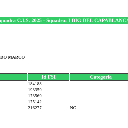
quadra C.I.S. 2025 - Squadra: I BIG DEL CAPABLAN
ARDO MARCO
Id FSI
Categoria
184188
193359
173569
175142
216277
NC