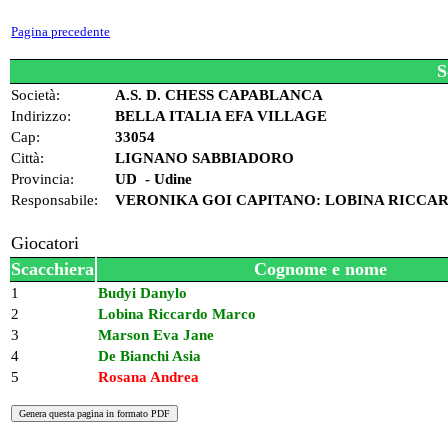
Pagina precedente
S
Società:
A.S. D. CHESS CAPABLANCA
Indirizzo:
BELLA ITALIA EFA VILLAGE
Cap:
33054
Città:
LIGNANO SABBIADORO
Provincia:
UD - Udine
Responsabile:
VERONIKA GOI CAPITANO: LOBINA RICC
Giocatori
Scacchiera
Cognome e nome
1
Budyi Danylo
2
Lobina Riccardo Marco
3
Marson Eva Jane
4
De Bianchi Asia
5
Rosana Andrea