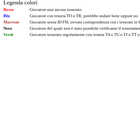
Legenda colori
Rosso
Giocatore non ancora tesserato.
Blu
Giocatore con tessera TO o TR; potrebbe andare bene oppure no: 
Marrone
Giocatore senza ID FSI; trovata corrispondenza con i tesserati i
Nero
Giocatore del quale non è stato possibile verificarne il tesseramen
Verde
Giocatore tesserato regolarmente con tessera TA o TU o TJ o TT o