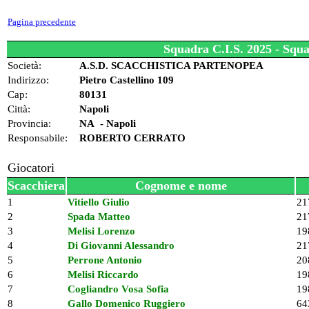
Pagina precedente
Squadra C.I.S. 2025 - 
Società:
A.S.D. SCACCHISTICA PARTENOPEA
Indirizzo:
Pietro Castellino 109
Cap:
80131
Città:
Napoli
Provincia:
NA - Napoli
Responsabile:
ROBERTO CERRATO
Giocatori
Scacchiera
Cognome e nome
1
Vitiello Giulio
21
2
Spada Matteo
21
3
Melisi Lorenzo
19
4
Di Giovanni Alessandro
21
5
Perrone Antonio
20
6
Melisi Riccardo
19
7
Cogliandro Vosa Sofia
19
8
Gallo Domenico Ruggiero
64