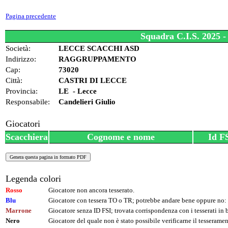
Pagina precedente
Squadra C.I.S. 2025 
Società:
LECCE SCACCHI ASD
Indirizzo:
RAGGRUPPAMENTO
Cap:
73020
Città:
CASTRI DI LECCE
Provincia:
LE - Lecce
Responsabile:
Candelieri Giulio
Giocatori
Scacchiera
Cognome e nome
Id F
Legenda colori
Rosso
Giocatore non ancora tesserato.
Blu
Giocatore con tessera TO o TR; potrebbe andare bene oppure no: 
Marrone
Giocatore senza ID FSI; trovata corrispondenza con i tesserati i
Nero
Giocatore del quale non è stato possibile verificarne il tesseramen