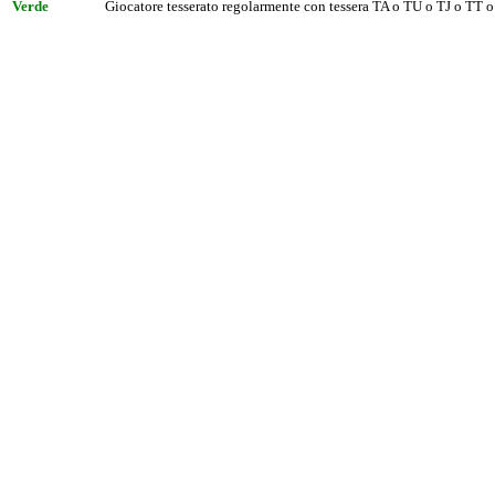
Verde
Giocatore tesserato regolarmente con tessera TA o TU o TJ o TT o