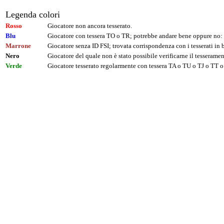
Legenda colori
Rosso
Giocatore non ancora tesserato.
Blu
Giocatore con tessera TO o TR; potrebbe andare bene oppure no: 
Marrone
Giocatore senza ID FSI; trovata corrispondenza con i tesserati i
Nero
Giocatore del quale non è stato possibile verificarne il tesseramen
Verde
Giocatore tesserato regolarmente con tessera TA o TU o TJ o TT o