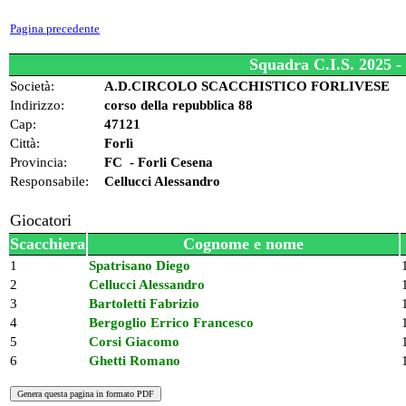
Pagina precedente
Squadra C.I.S. 2025 -
Società:
A.D.CIRCOLO SCACCHISTICO FORLIVESE
Indirizzo:
corso della repubblica 88
Cap:
47121
Città:
Forlì
Provincia:
FC - Forli Cesena
Responsabile:
Cellucci Alessandro
Giocatori
Scacchiera
Cognome e nome
1
Spatrisano Diego
2
Cellucci Alessandro
3
Bartoletti Fabrizio
4
Bergoglio Errico Francesco
5
Corsi Giacomo
6
Ghetti Romano