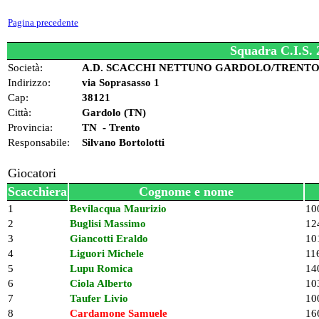
Pagina precedente
Squadra C.I.S.
Società:
A.D. SCACCHI NETTUNO GARDOLO/TRENT
Indirizzo:
via Soprasasso 1
Cap:
38121
Città:
Gardolo (TN)
Provincia:
TN - Trento
Responsabile:
Silvano Bortolotti
Giocatori
Scacchiera
Cognome e nome
1
Bevilacqua Maurizio
10
2
Buglisi Massimo
12
3
Giancotti Eraldo
10
4
Liguori Michele
11
5
Lupu Romica
14
6
Ciola Alberto
10
7
Taufer Livio
10
8
Cardamone Samuele
16