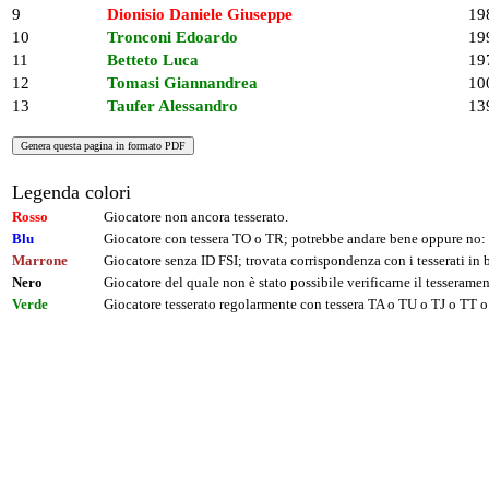
9
Dionisio Daniele Giuseppe
19
10
Tronconi Edoardo
19
11
Betteto Luca
19
12
Tomasi Giannandrea
10
13
Taufer Alessandro
13
Legenda colori
Rosso
Giocatore non ancora tesserato.
Blu
Giocatore con tessera TO o TR; potrebbe andare bene oppure no: 
Marrone
Giocatore senza ID FSI; trovata corrispondenza con i tesserati i
Nero
Giocatore del quale non è stato possibile verificarne il tesseramen
Verde
Giocatore tesserato regolarmente con tessera TA o TU o TJ o TT o