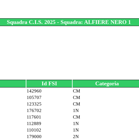
Squadra C.I.S. 2025 - Squadra: ALFIERE NERO 1
Id FSI
Categoria
142960
CM
105707
CM
123325
CM
176702
1N
117601
CM
112889
1N
110102
1N
179000
2N