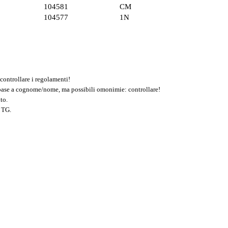
104581
CM
104577
1N
controllare i regolamenti!
n base a cognome/nome, ma possibili omonimie: controllare!
to.
 TG.