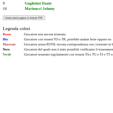
9
Guglielmi Dante
10
Marinucci Johnny
Legenda colori
Rosso
Giocatore non ancora tesserato.
Blu
Giocatore con tessera TO o TR; potrebbe andare bene oppure no: 
Marrone
Giocatore senza ID FSI; trovata corrispondenza con i tesserati i
Nero
Giocatore del quale non è stato possibile verificarne il tesseramen
Verde
Giocatore tesserato regolarmente con tessera TA o TU o TJ o TT o