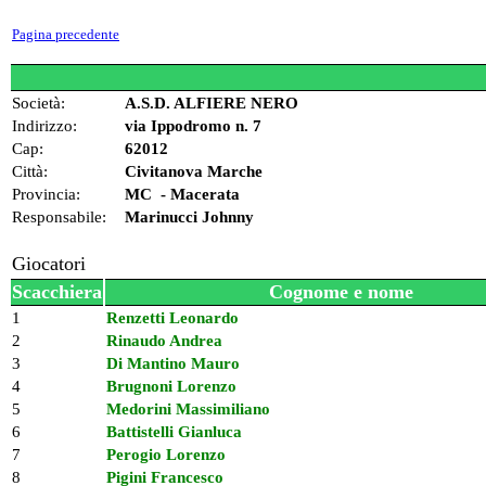
Pagina precedente
Società:
A.S.D. ALFIERE NERO
Indirizzo:
via Ippodromo n. 7
Cap:
62012
Città:
Civitanova Marche
Provincia:
MC - Macerata
Responsabile:
Marinucci Johnny
Giocatori
Scacchiera
Cognome e nome
1
Renzetti Leonardo
2
Rinaudo Andrea
3
Di Mantino Mauro
4
Brugnoni Lorenzo
5
Medorini Massimiliano
6
Battistelli Gianluca
7
Perogio Lorenzo
8
Pigini Francesco