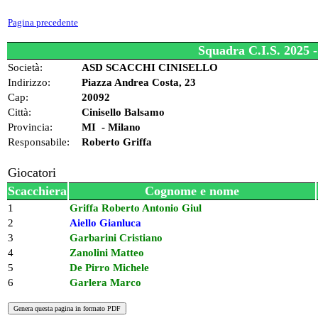
Pagina precedente
Squadra C.I.S. 2025 
Società:
ASD SCACCHI CINISELLO
Indirizzo:
Piazza Andrea Costa, 23
Cap:
20092
Città:
Cinisello Balsamo
Provincia:
MI - Milano
Responsabile:
Roberto Griffa
Giocatori
Scacchiera
Cognome e nome
1
Griffa Roberto Antonio Giul
2
Aiello Gianluca
3
Garbarini Cristiano
4
Zanolini Matteo
5
De Pirro Michele
6
Garlera Marco