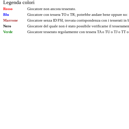
Legenda colori
Rosso
Giocatore non ancora tesserato.
Blu
Giocatore con tessera TO o TR; potrebbe andare bene oppure no: 
Marrone
Giocatore senza ID FSI; trovata corrispondenza con i tesserati i
Nero
Giocatore del quale non è stato possibile verificarne il tesseramen
Verde
Giocatore tesserato regolarmente con tessera TA o TU o TJ o TT o