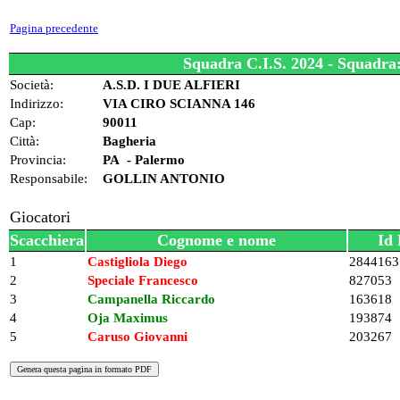
Pagina precedente
Squadra C.I.S. 2024 - Squa
Società:
A.S.D. I DUE ALFIERI
Indirizzo:
VIA CIRO SCIANNA 146
Cap:
90011
Città:
Bagheria
Provincia:
PA - Palermo
Responsabile:
GOLLIN ANTONIO
Giocatori
Scacchiera
Cognome e nome
Id 
1
Castigliola Diego
2844163
2
Speciale Francesco
827053
3
Campanella Riccardo
163618
4
Oja Maximus
193874
5
Caruso Giovanni
203267