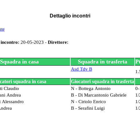
Dettaglio incontri
nte
 incontro:
20-05-2023 -
Direttore:
Squadra in casa
Squadra in trasferta
Pt
Asd Tdv B
1.
catori squadra in casa
Giocatori squadra in trasferta
ti Claudio
N - Bottega Antonio
0-
iani Andrea
B - Di Marcantonio Gabriele
1/
li Alessandro
N - Ciriolo Enrico
1/
Andrea
B - Serafini Luigi
1/