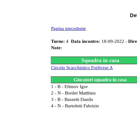
Det
Pagina precedente
Turno:
4
Data incontro:
18-09-2022 -
Dire
Note:
Squadra in casa
Circolo Scacchistico Forlivese A
Giocatori squadra in casa
1 - B - Efimov Igor
2 - N - Bordet Matthieu
3 - B - Bassetti Danilo
4 - N - Bartoletti Fabrizio