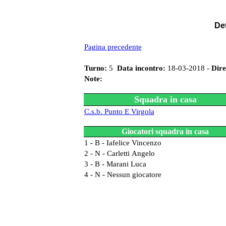
Det
Pagina precedente
Turno:
5
Data incontro:
18-03-2018 -
Dire
Note:
Squadra in casa
C.s.b. Punto E Virgola
Giocatori squadra in casa
1 - B - Iafelice Vincenzo
2 - N - Carletti Angelo
3 - B - Marani Luca
4 - N - Nessun giocatore