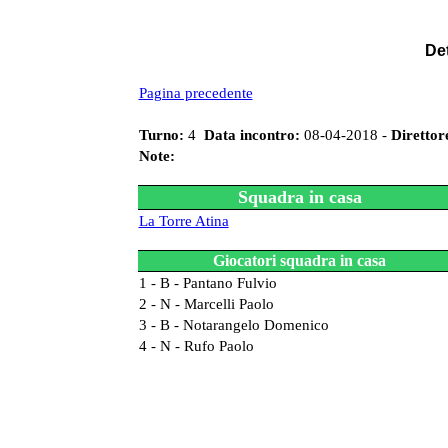
Det
Pagina precedente
Turno:
4
Data incontro:
08-04-2018 -
Direttor
Note:
Squadra in casa
La Torre Atina
Giocatori squadra in casa
1 - B - Pantano Fulvio
2 - N - Marcelli Paolo
3 - B - Notarangelo Domenico
4 - N - Rufo Paolo