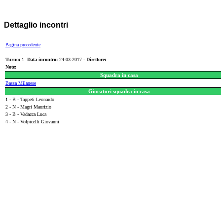
Dettaglio incontri
Pagina precedente
Turno:
1
Data incontro:
24-03-2017 -
Direttore:
Note:
Squadra in casa
Bassa Milanese
Giocatori squadra in casa
1 - B - Tappeti Leonardo
2 - N - Magri Maurizio
3 - B - Vadacca Luca
4 - N - Volpicelli Giovanni