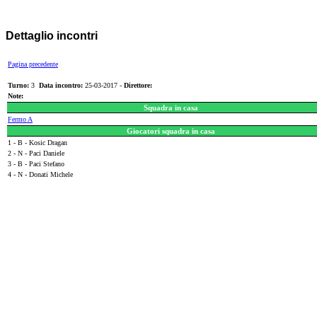
Dettaglio incontri
Pagina precedente
Turno:
3
Data incontro:
25-03-2017 -
Direttore:
Note:
Squadra in casa
Fermo A
Giocatori squadra in casa
1 - B - Kosic Dragan
2 - N - Paci Daniele
3 - B - Paci Stefano
4 - N - Donati Michele