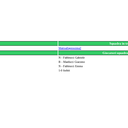
Squadra in tr
Mattoallaprossima2
Giocatori squadra 
N - Fabbrucci Gabriele
B - Manfucci Giacomo
N - Fabbrucci Emma
1-0 forfeit