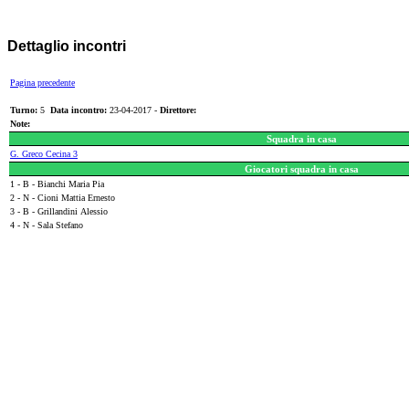
Dettaglio incontri
Pagina precedente
Turno:
5
Data incontro:
23-04-2017 -
Direttore:
Note:
Squadra in casa
G. Greco Cecina 3
Giocatori squadra in casa
1 - B - Bianchi Maria Pia
2 - N - Cioni Mattia Ernesto
3 - B - Grillandini Alessio
4 - N - Sala Stefano