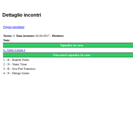
Dettaglio incontri
Pagina precedente
Turno:
4
Data incontro:
02-04-2017 -
Direttore:
Note:
Squadra in casa
G. Greco Cecina 2
Giocatori squadra in casa
1 - B - Bianchi Pedro
2 - N - Vrami Ymer
3 - B - Sica Pier Francesco
4 - N - Delogu Giulio