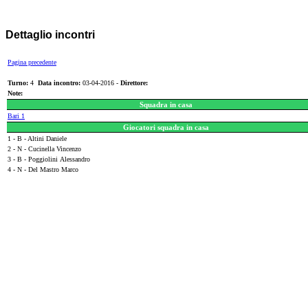
Dettaglio incontri
Pagina precedente
Turno:
4
Data incontro:
03-04-2016 -
Direttore:
Note:
Squadra in casa
Bari 1
Giocatori squadra in casa
1 - B - Altini Daniele
2 - N - Cucinella Vincenzo
3 - B - Poggiolini Alessandro
4 - N - Del Mastro Marco