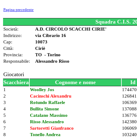
Pagina precedente
Squadra C.I.S. 2
Società:
A.D. CIRCOLO SCACCHI CIRIE'
Indirizzo:
via Cibrario 16
Cap:
10073
Città:
Ciriè
Provincia:
TO - Torino
Responsabile:
Alessandro Risso
Giocatori
Scacchiera
Cognome e nome
Id
1
Woolley Jos
174470
2
Cacinschi Alexandru
126841
3
Rotundo Raffaele
106369
4
Bullita Simone
137088
5
Catalano Massimo
136776
6
Risso Alessandro
142380
7
Sartoretti Gianfranco
106069
8
Tonello Andrea
103240