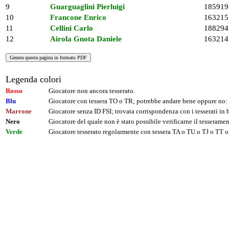
9
Guarguaglini Pierluigi
185919
10
Francone Enrico
163215
11
Cellini Carlo
188294
12
Airola Gnota Daniele
163214
Legenda colori
Rosso
Giocatore non ancora tesserato.
Blu
Giocatore con tessera TO o TR; potrebbe andare bene oppure no: 
Marrone
Giocatore senza ID FSI; trovata corrispondenza con i tesserati i
Nero
Giocatore del quale non è stato possibile verificarne il tesseramen
Verde
Giocatore tesserato regolarmente con tessera TA o TU o TJ o TT o