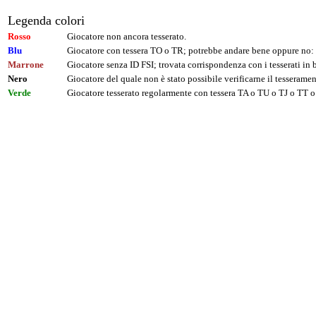
Legenda colori
Rosso
Giocatore non ancora tesserato.
Blu
Giocatore con tessera TO o TR; potrebbe andare bene oppure no: 
Marrone
Giocatore senza ID FSI; trovata corrispondenza con i tesserati i
Nero
Giocatore del quale non è stato possibile verificarne il tesseramen
Verde
Giocatore tesserato regolarmente con tessera TA o TU o TJ o TT o