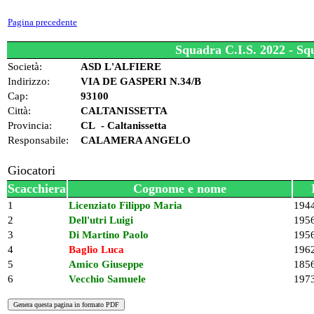
Pagina precedente
Squadra C.I.S. 2022 - 
Società:
ASD L'ALFIERE
Indirizzo:
VIA DE GASPERI N.34/B
Cap:
93100
Città:
CALTANISSETTA
Provincia:
CL - Caltanissetta
Responsabile:
CALAMERA ANGELO
Giocatori
Scacchiera
Cognome e nome
1
Licenziato Filippo Maria
194
2
Dell'utri Luigi
195
3
Di Martino Paolo
195
4
Baglio Luca
196
5
Amico Giuseppe
185
6
Vecchio Samuele
197