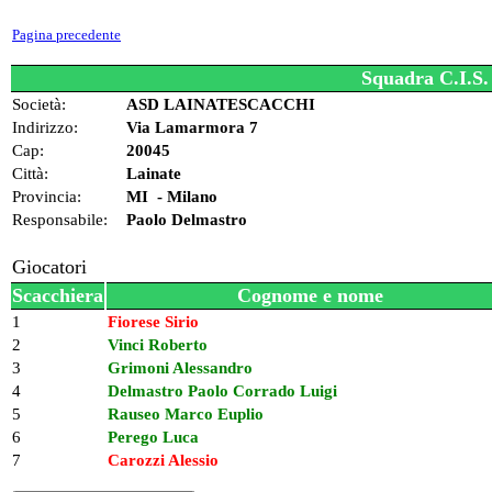
Pagina precedente
Squadra C.I.S.
Società:
ASD LAINATESCACCHI
Indirizzo:
Via Lamarmora 7
Cap:
20045
Città:
Lainate
Provincia:
MI - Milano
Responsabile:
Paolo Delmastro
Giocatori
Scacchiera
Cognome e nome
1
Fiorese Sirio
2
Vinci Roberto
3
Grimoni Alessandro
4
Delmastro Paolo Corrado Luigi
5
Rauseo Marco Euplio
6
Perego Luca
7
Carozzi Alessio