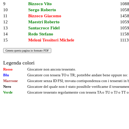
9
Bizzoco Vito
108
10
Sorgo Roberto
105
11
Bizzoco Giacomo
145
12
Maestri Roberto
105
13
Santacroce Fidel
105
14
Redo Stefano
115
15
Meloni Tessitori Michele
1113
Legenda colori
Rosso
Giocatore non ancora tesserato.
Blu
Giocatore con tessera TO o TR; potrebbe andare bene oppure no: 
Marrone
Giocatore senza ID FSI; trovata corrispondenza con i tesserati i
Nero
Giocatore del quale non è stato possibile verificarne il tesseramen
Verde
Giocatore tesserato regolarmente con tessera TA o TU o TJ o TT o