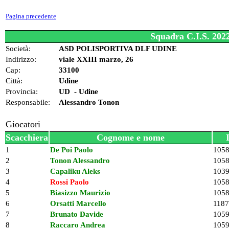
Pagina precedente
Squadra C.I.S. 20
Società:
ASD POLISPORTIVA DLF UDINE
Indirizzo:
viale XXIII marzo, 26
Cap:
33100
Città:
Udine
Provincia:
UD - Udine
Responsabile:
Alessandro Tonon
Giocatori
Scacchiera
Cognome e nome
1
De Poi Paolo
105
2
Tonon Alessandro
105
3
Capaliku Aleks
103
4
Rossi Paolo
105
5
Biasizzo Maurizio
105
6
Orsatti Marcello
118
7
Brunato Davide
105
8
Raccaro Andrea
105