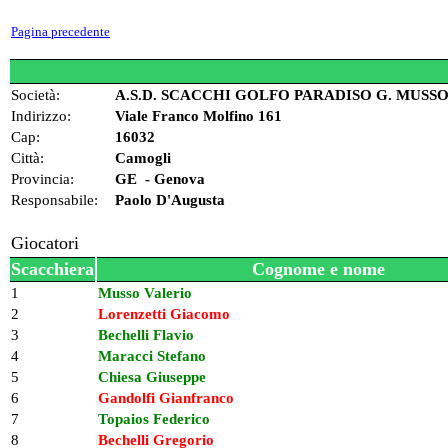
Pagina precedente
Società:
A.S.D. SCACCHI GOLFO PARADISO G. MUSS
Indirizzo:
Viale Franco Molfino 161
Cap:
16032
Città:
Camogli
Provincia:
GE - Genova
Responsabile:
Paolo D'Augusta
Giocatori
Scacchiera
Cognome e nome
1
Musso Valerio
2
Lorenzetti Giacomo
3
Bechelli Flavio
4
Maracci Stefano
5
Chiesa Giuseppe
6
Gandolfi Gianfranco
7
Topaios Federico
8
Bechelli Gregorio