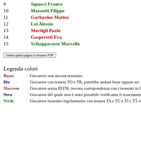
9
Squarci Franco
10
Mazzotti Filippo
11
Garbarino Matteo
12
Loi Alessio
13
Martigli Paolo
14
Gasperetti Eva
15
Schiappacasse Marcello
Legenda colori
Rosso
Giocatore non ancora tesserato.
Blu
Giocatore con tessera TO o TR; potrebbe andare bene oppure no: 
Marrone
Giocatore senza ID FSI; trovata corrispondenza con i tesserati i
Nero
Giocatore del quale non è stato possibile verificarne il tesseramen
Verde
Giocatore tesserato regolarmente con tessera TA o TU o TJ o TT o