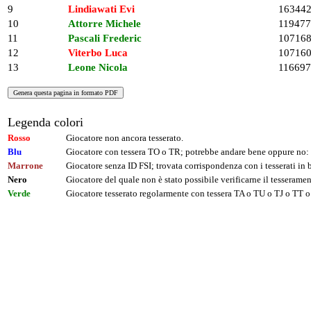
9
Lindiawati Evi
16344
10
Attorre Michele
119477
11
Pascali Frederic
10716
12
Viterbo Luca
10716
13
Leone Nicola
116697
Legenda colori
Rosso
Giocatore non ancora tesserato.
Blu
Giocatore con tessera TO o TR; potrebbe andare bene oppure no: 
Marrone
Giocatore senza ID FSI; trovata corrispondenza con i tesserati i
Nero
Giocatore del quale non è stato possibile verificarne il tesseramen
Verde
Giocatore tesserato regolarmente con tessera TA o TU o TJ o TT o