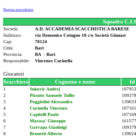
Pagina precedente
Squadra C.I.S
Società:
A.D. ACCADEMIA SCACCHISTICA BARESE
Indirizzo:
via Domenico Cotugno 10 c/o Società Ginnast
Cap:
70124
Città:
Bari
Provincia:
BA - Bari
Responsabile:
Vincenzo Cucinella
Giocatori
Scacchiera
Cognome e nome
Id
1
Sukovic Andrej
19795
2
Pizzuto Samuele Tullio
10937
3
Poggiolini Alessandro
13903
4
Cucinella Vincenzo
10716
5
Capitelli Paolo
10716
6
Marasa' Giuseppe
16157
7
Garrapa Gianluigi
10937
8
Brunetti Alberto
13902