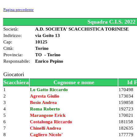
Pagina precedente
Squadra C.I.S. 2022
Società:
A.D. SOCIETA' SCACCHISTICA TORINESE
Indirizzo:
via Goito 13
Cap:
10125
Città:
Torino
Provincia:
TO - Torino
Responsabile:
Enrico Pepino
Giocatori
Scacchiera
Cognome e nome
Id 
1
Lo Gatto Riccardo
170498
2
Agresta Giulio
173034
3
Bosio Andrea
159858
4
Roma Roberto
192723
5
Marangone Erick
170021
6
Costalonga Riccardo
181158
7
Chinelli Andrea
182635
8
Cagliero Nicolo'
177779