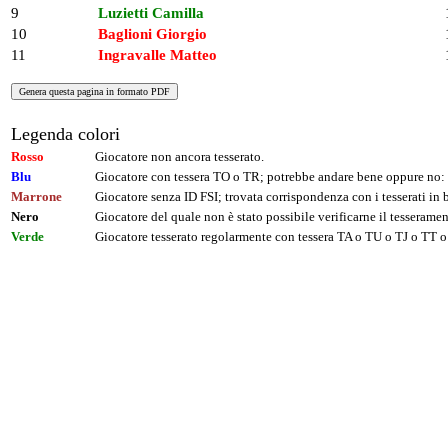
9
Luzietti Camilla
10
Baglioni Giorgio
11
Ingravalle Matteo
Legenda colori
Rosso
Giocatore non ancora tesserato.
Blu
Giocatore con tessera TO o TR; potrebbe andare bene oppure no: 
Marrone
Giocatore senza ID FSI; trovata corrispondenza con i tesserati i
Nero
Giocatore del quale non è stato possibile verificarne il tesseramen
Verde
Giocatore tesserato regolarmente con tessera TA o TU o TJ o TT o