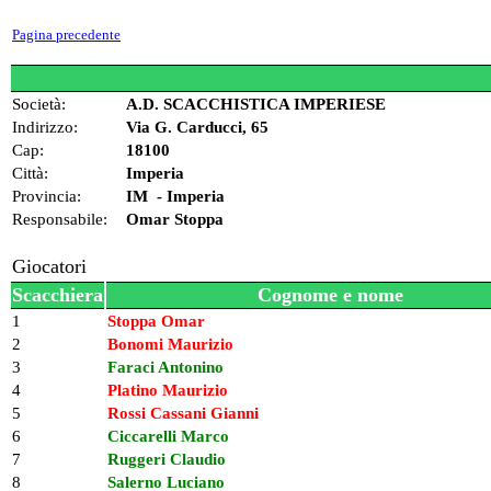
Pagina precedente
Società:
A.D. SCACCHISTICA IMPERIESE
Indirizzo:
Via G. Carducci, 65
Cap:
18100
Città:
Imperia
Provincia:
IM - Imperia
Responsabile:
Omar Stoppa
Giocatori
Scacchiera
Cognome e nome
1
Stoppa Omar
2
Bonomi Maurizio
3
Faraci Antonino
4
Platino Maurizio
5
Rossi Cassani Gianni
6
Ciccarelli Marco
7
Ruggeri Claudio
8
Salerno Luciano