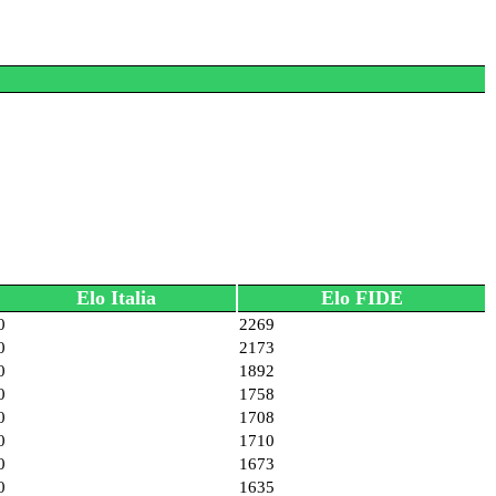
Elo Italia
Elo FIDE
0
2269
0
2173
0
1892
0
1758
0
1708
0
1710
0
1673
0
1635