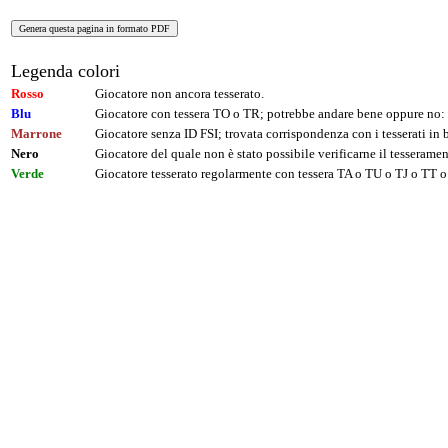
Legenda colori
Rosso
Giocatore non ancora tesserato.
Blu
Giocatore con tessera TO o TR; potrebbe andare bene oppure no: 
Marrone
Giocatore senza ID FSI; trovata corrispondenza con i tesserati i
Nero
Giocatore del quale non è stato possibile verificarne il tesseramen
Verde
Giocatore tesserato regolarmente con tessera TA o TU o TJ o TT o