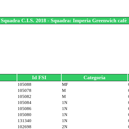
Squadra C.I.S. 2018 - Squadra: Imperia Greenwich cafè
Id FSI
Categoria
105088
MF
105078
M
105082
M
105084
1N
105086
1N
105080
1N
131340
1N
102698
2N