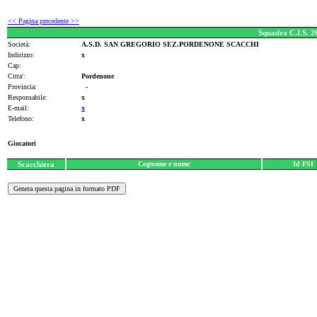
<< Pagina precedente >>
Squadra C.I.S. 
Società:
A.S.D. SAN GREGORIO SEZ.PORDENONE SCACCHI
Indirizzo:
x
Cap:
Citta':
Pordenone
Provincia:
-
Responsabile:
x
E-mail:
x
Telefono:
x
Giocatori
Scacchiera
Cognome e nome
Id FSI