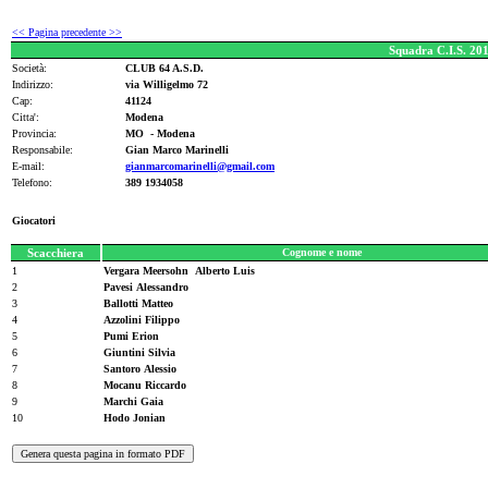
<< Pagina precedente >>
Squadra C.I.S. 20
Società:
CLUB 64 A.S.D.
Indirizzo:
via Willigelmo 72
Cap:
41124
Citta':
Modena
Provincia:
MO - Modena
Responsabile:
Gian Marco Marinelli
E-mail:
gianmarcomarinelli@gmail.com
Telefono:
389 1934058
Giocatori
Scacchiera
Cognome e nome
1
Vergara Meersohn Alberto Luis
2
Pavesi Alessandro
3
Ballotti Matteo
4
Azzolini Filippo
5
Pumi Erion
6
Giuntini Silvia
7
Santoro Alessio
8
Mocanu Riccardo
9
Marchi Gaia
10
Hodo Jonian